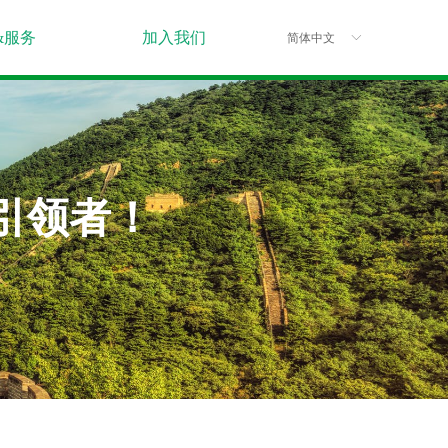
&服务
加入我们
简体中文
ꀅ
引领者！