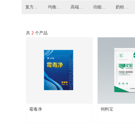
复方精油系列
均衡油粉系列
高端原料
功能保健品
奶粉系列
共
2
个产品
霉毒净
饲料宝